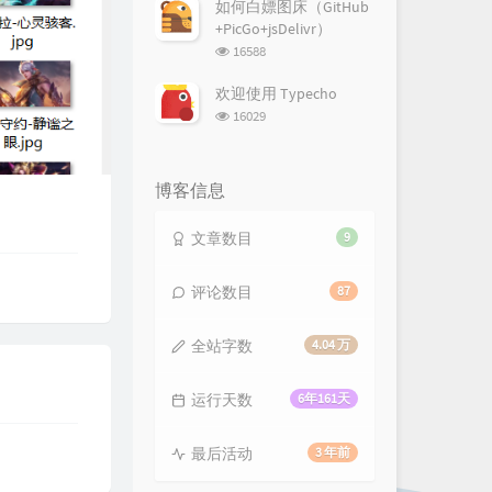
次
如何白嫖图床（GitHub
数:
+PicGo+jsDelivr）
浏
16588
览
次
欢迎使用 Typecho
数:
浏
16029
览
次
数:
博客信息
文章数目
9
评论数目
87
全站字数
4.04 万
运行天数
6年161天
最后活动
3 年前