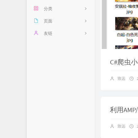
分类
页面
1
分享
友链
友链
闲言
SillyLi's Blog
6
留言
惜城博客
C#爬虫
时光轴
Java_S ' Blog
致远
利用AMP
致远