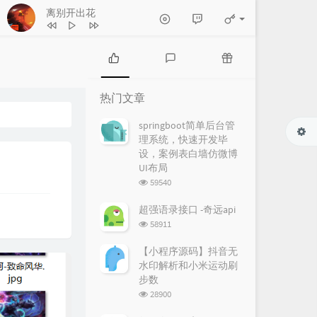
离别开出花
热
最
随
门
新
机
热门文章
文
评
文
章
论
章
springboot简单后台管
理系统，快速开发毕
设，案例表白墙仿微博
UI布局
浏
59540
览
次
超强语录接口 -奇远api
数:
浏
58911
览
次
【小程序源码】抖音无
数:
水印解析和小米运动刷
步数
浏
28900
览