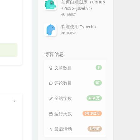
次
如何白嫖图床（GitHub
数:
+PicGo+jsDelivr）
浏
16637
览
次
欢迎使用 Typecho
数:
浏
16052
览
次
数:
博客信息
文章数目
9
评论数目
87
全站字数
4.04 万
运行天数
6年162天
最后活动
3 年前