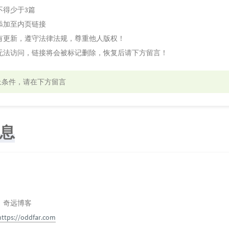
不得少于3篇
添加至内页链接
有更新，遵守法律法规，尊重他人版权！
无法访问，链接将会被标记删除，恢复后请下方留言！
上条件，请在下方留言
息
：奇远博客
https://oddfar.com