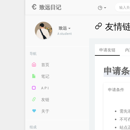
致远日记
友情
致远
A student
申请友链
内
导航
首页
申请条
笔记
A P I
申请条件
友链
关于
需先
不可
组成
站点