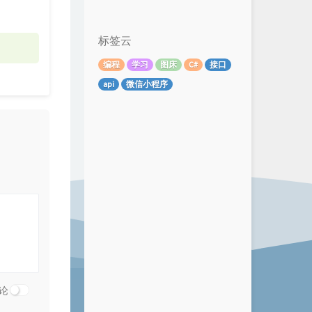
标签云
编程
学习
图床
C#
接口
api
微信小程序
论