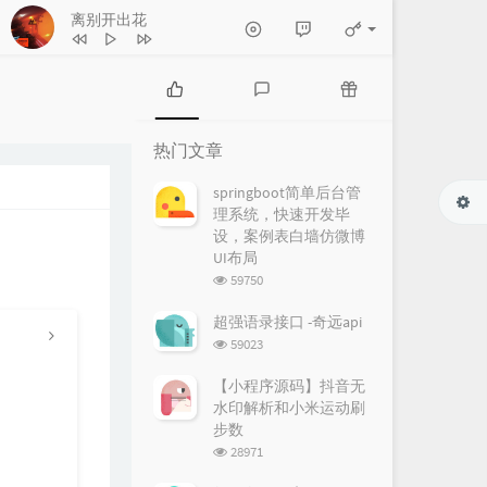
离别开出花
热
最
随
门
新
机
热门文章
文
评
文
章
论
章
springboot简单后台管
理系统，快速开发毕
设，案例表白墙仿微博
UI布局
浏
59750
览
次
超强语录接口 -奇远api
数:
浏
59023
览
次
【小程序源码】抖音无
数:
水印解析和小米运动刷
步数
浏
28971
览