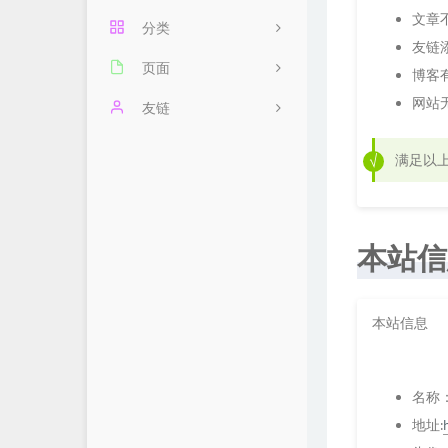
文章
分类
友链
页面
1
博客
网站
分享
友链
友链
闲言
SillyLi's Blog
6
满足以
留言
惜城博客
时光轴
Java_S ' Blog
本站信
本站信息
名称
地址: