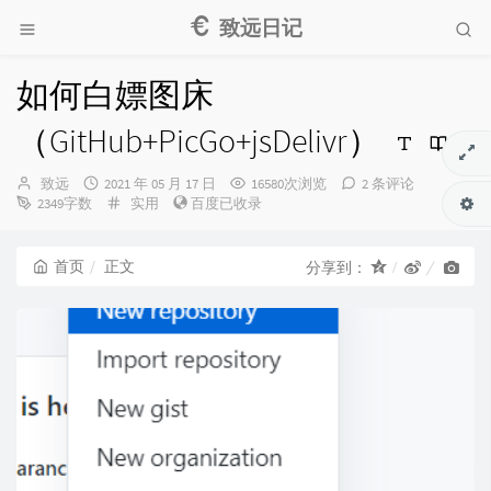
致远日记
如何白嫖图床
（GitHub+PicGo+jsDelivr）
博
发
致远
2021 年 05 月 17 日
16580次浏览
2 条评论
主：
布
分
2349字数
实用
百度已收录
时
类：
间：
首页
正文
分享到：