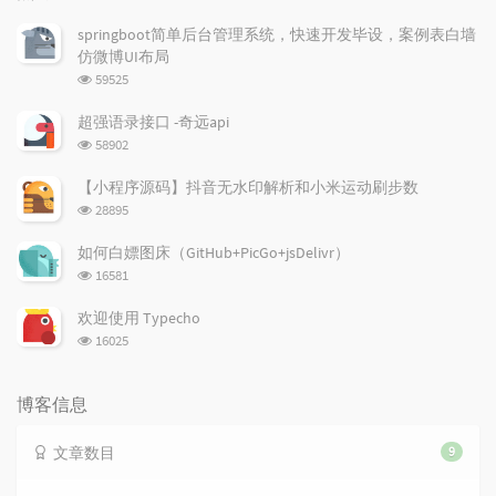
文
评
文
章
论
章
springboot简单后台管理系统，快速开发毕设，案例表白墙
仿微博UI布局
浏
59525
览
次
超强语录接口 -奇远api
数:
浏
58902
览
次
【小程序源码】抖音无水印解析和小米运动刷步数
数:
浏
28895
览
次
如何白嫖图床（GitHub+PicGo+jsDelivr）
数:
浏
16581
览
次
欢迎使用 Typecho
数:
浏
16025
览
次
数:
博客信息
文章数目
9