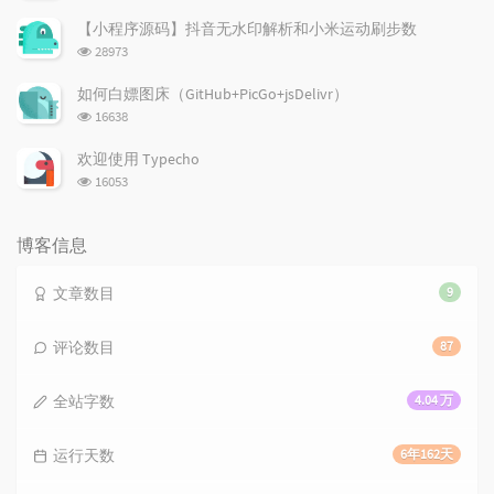
览
次
【小程序源码】抖音无水印解析和小米运动刷步数
数:
浏
28973
览
次
如何白嫖图床（GitHub+PicGo+jsDelivr）
数:
浏
16638
览
次
欢迎使用 Typecho
数:
浏
16053
览
次
数:
博客信息
文章数目
9
评论数目
87
全站字数
4.04 万
运行天数
6年162天