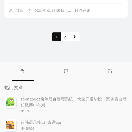
致远
2021 年 01 月 05 日
14 条评论
1
2
热
最
随
门
新
机
热门文章
文
评
文
章
论
章
springboot简单后台管理系统，快速开发毕设，案例表白墙
仿微博UI布局
浏
59755
览
次
超强语录接口 -奇远api
数:
浏
59026