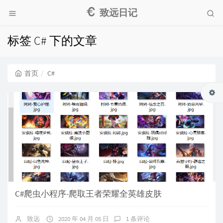
致远日记
标签 C# 下的文章
首页
C#
C#爬虫小程序-爬取王者荣耀全英雄皮肤
致远
2020 年 04 月 05 日
1 条评论