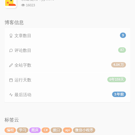
数:
浏
16023
览
次
数:
博客信息
文章数目
9
评论数目
87
全站字数
4.04 万
运行天数
6年159天
最后活动
3 年前
标签云
编程
学习
图床
C#
接口
api
微信小程序