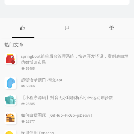
热
最
随
门
新
机
热门文章
文
评
文
章
论
章
springboot简单后台管理系统，快速开发毕设，案例表白墙
仿微博UI布局
浏
59495
览
次
超强语录接口 -奇远api
数:
浏
58866
览
次
【小程序源码】抖音无水印解析和小米运动刷步数
数:
浏
28885
览
次
如何白嫖图床（GitHub+PicGo+jsDelivr）
数:
浏
16577
览
次
欢迎使用 Typecho