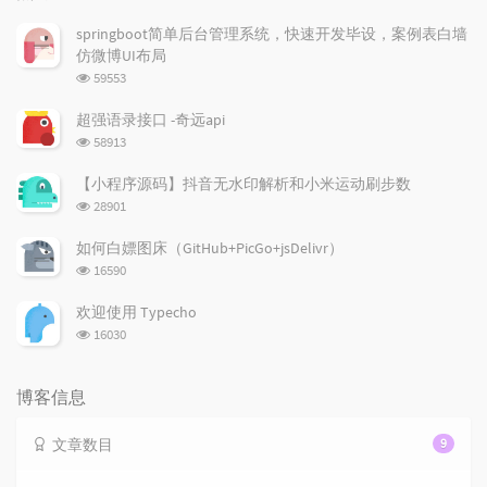
文
评
文
章
论
章
springboot简单后台管理系统，快速开发毕设，案例表白墙
仿微博UI布局
浏
59553
览
次
超强语录接口 -奇远api
数:
浏
58913
览
次
【小程序源码】抖音无水印解析和小米运动刷步数
数:
浏
28901
览
次
如何白嫖图床（GitHub+PicGo+jsDelivr）
数:
浏
16590
览
次
欢迎使用 Typecho
数:
浏
16030
览
次
数:
博客信息
文章数目
9