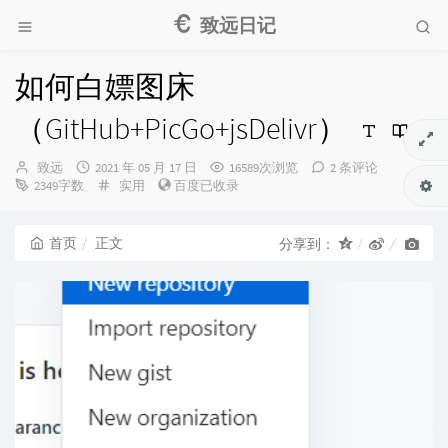
致远日记
如何白嫖图床
（GitHub+PicGo+jsDelivr）
博
发
致远
2021 年 05 月 17 日
16589次浏览
2 条评论
主：
布
分
2349字数
实用
百度已收录
时
类：
间：
首页
正文
分享到：